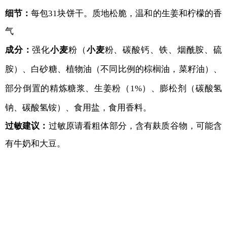
细节：
每包31块饼干。质地松脆，温和的生姜和柠檬的香
气
成分：
强化
小麦
粉（
小麦
粉、碳酸钙、铁、烟酰胺、硫
胺）、白砂糖、植物油（不同比例的棕榈油，菜籽油）、
部分倒置的精炼糖浆、生姜粉（1%）、膨松剂（碳酸氢
钠、碳酸氢铵）、食用盐，食用香料。
过敏建议：
过敏原请看粗体部分，含有麸质谷物，可能含
有牛奶和大豆。